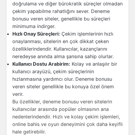
doğrulama ve diğer bürokratik süreçler olmadan
çekim yapabilme rahatlığını sever. Deneme
bonusu veren siteler, genellikle bu süreçleri
minimuma indirger.
Hızlı Onay Süreçleri:
Çekim işlemlerinin hızlı
onaylanması, sitelerin en çok dikkat çeken
özelliklerindendir. Kullanıcılar, kazançlarını
neredeyse anında alma şansına sahip olurlar.
Kullanıcı Dostu Arabirim:
Kolay ve anlaşılır bir
kullanıcı arayüzü, çekim süreçlerinin
hızlanmasına yardımcı olur. Deneme bonusu
veren siteler genellikle bu konuya özel önem
verir.
Bu özellikler, deneme bonusu veren sitelerin
kullanıcılar arasında popüler olmasının ana
nedenlerindendir. Hızlı ve kolay çekim işlemleri,
online bahis ve oyun deneyimini çok daha keyifli
hale getirebilir.