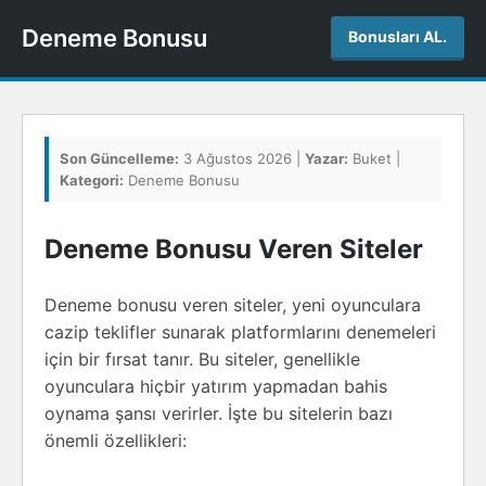
Deneme Bonusu
Bonusları AL.
Son Güncelleme:
3 Ağustos 2026 |
Yazar:
Buket |
Kategori:
Deneme Bonusu
Deneme Bonusu Veren Siteler
Deneme bonusu veren siteler, yeni oyunculara
cazip teklifler sunarak platformlarını denemeleri
için bir fırsat tanır. Bu siteler, genellikle
oyunculara hiçbir yatırım yapmadan bahis
oynama şansı verirler. İşte bu sitelerin bazı
önemli özellikleri: