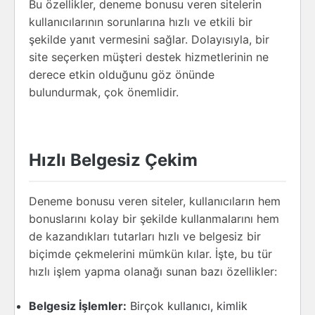
Bu özellikler, deneme bonusu veren sitelerin
kullanıcılarının sorunlarına hızlı ve etkili bir
şekilde yanıt vermesini sağlar. Dolayısıyla, bir
site seçerken müşteri destek hizmetlerinin ne
derece etkin olduğunu göz önünde
bulundurmak, çok önemlidir.
Hızlı Belgesiz Çekim
Deneme bonusu veren siteler, kullanıcıların hem
bonuslarını kolay bir şekilde kullanmalarını hem
de kazandıkları tutarları hızlı ve belgesiz bir
biçimde çekmelerini mümkün kılar. İşte, bu tür
hızlı işlem yapma olanağı sunan bazı özellikler:
Belgesiz İşlemler:
Birçok kullanıcı, kimlik